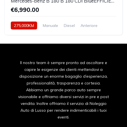
Mercedes-benz B 180 B 180 CDI BlueEFFICIENCY Executive, con gancio di traino.
€6,990.00
275,000KM
Manuale
Diesel
Anteriore
Il nostro team è sempre pronto ad ascoltare e
capire le esigenze dei clienti mettendovi a
disposizione un enorme bagaglio d’esperienza,
professionalità, trasparenza e cortesia.
Abbiamo un grande parco auto sempre
visionabile e offriamo diversi servizi in pre e post
vendita. Inoltre offriamo il servizio di Noleggio
Auto di Lusso per rendere indimenticabili i tuoi
eventi.