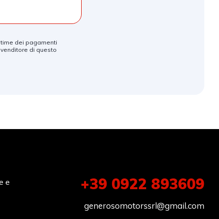
e stime dei pagamenti
 venditore di questo
+39 0922 893609
e e
generosomotorssrl@gmail.com