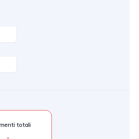
enti totali
-