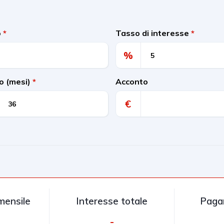
o
*
Tasso di interesse
*
%
o (mesi)
*
Acconto
€
ensile
Interesse totale
Pagam
-