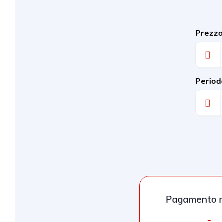
Prezz
Period
Pagamento m
-