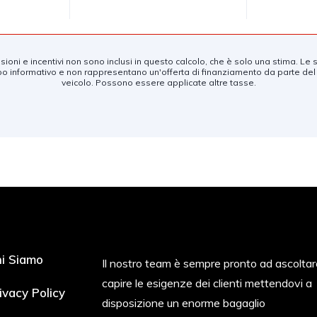
ioni e incentivi non sono inclusi in questo calcolo, che è solo una stima. L
o informativo e non rappresentano un'offerta di finanziamento da parte del
veicolo. Possono essere applicate altre tasse.
i Siamo
Il nostro team è sempre pronto ad ascoltar
capire le esigenze dei clienti mettendovi a
ivacy Policy
disposizione un enorme bagaglio