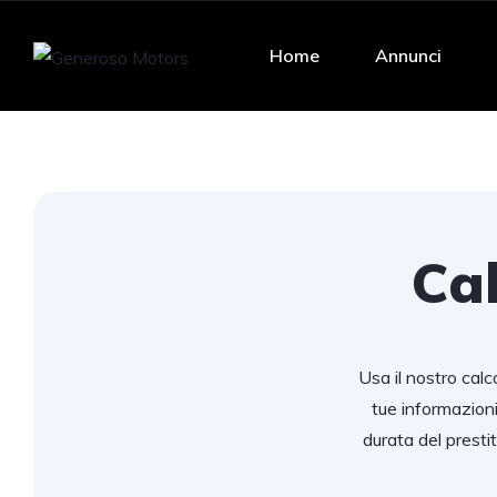
Home
Annunci
Cal
Usa il nostro calco
tue informazion
durata del presti