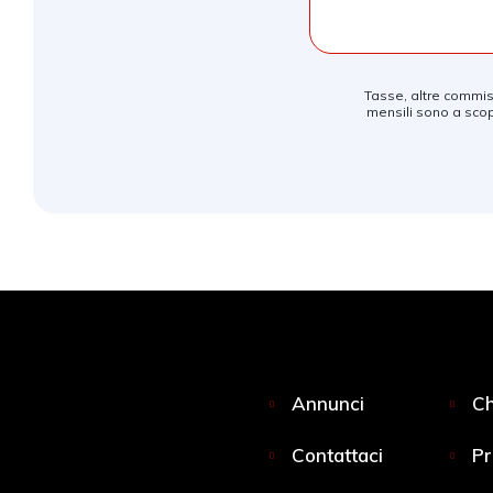
Tasse, altre commiss
mensili sono a scop
Annunci
Ch
Contattaci
Pr